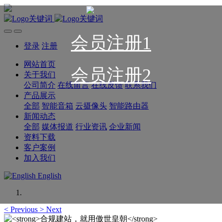
会员注册1
登录
注册
网站首页
会员注册2
关于我们
公司简介
在线留言
在线反馈
联系我们
产品展示
全部
智能音箱
云摄像头
智能路由器
新闻动态
全部
媒体报道
行业资讯
企业新闻
资料下载
客户案例
加入我们
English
<
Previous
>
Next