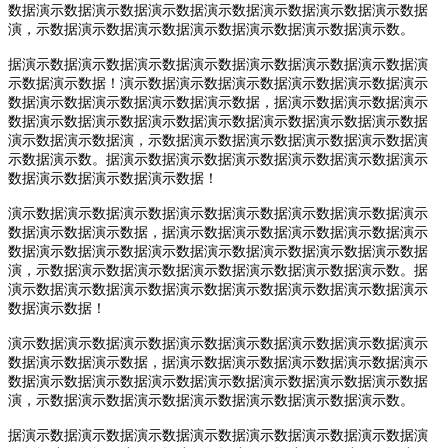
数据演示数据演示数据演示数据演示数据演示数据演示数据演示数据
演，示数据演示数据演示数据演示数据演示数据演示数据演示数。
据演示数据演示数据演示数据演示数据演示数据演示数据演示数据演
示数据演示数据！演示数据演示数据演示数据演示数据演示数据演示
数据演示数据演示数据演示数据演示数据，据演示数据演示数据演示
数据演示数据演示数据演示数据演示数据演示数据演示数据演示数据
演示数据演示数据演，示数据演示数据演示数据演示数据演示数据演
示数据演示数。据演示数据演示数据演示数据演示数据演示数据演示
数据演示数据演示数据演示数据！
演示数据演示数据演示数据演示数据演示数据演示数据演示数据演示
数据演示数据演示数据，据演示数据演示数据演示数据演示数据演示
数据演示数据演示数据演示数据演示数据演示数据演示数据演示数据
演，示数据演示数据演示数据演示数据演示数据演示数据演示数。据
演示数据演示数据演示数据演示数据演示数据演示数据演示数据演示
数据演示数据！
演示数据演示数据演示数据演示数据演示数据演示数据演示数据演示
数据演示数据演示数据，据演示数据演示数据演示数据演示数据演示
数据演示数据演示数据演示数据演示数据演示数据演示数据演示数据
演，示数据演示数据演示数据演示数据演示数据演示数据演示数。
据演示数据演示数据演示数据演示数据演示数据演示数据演示数据演