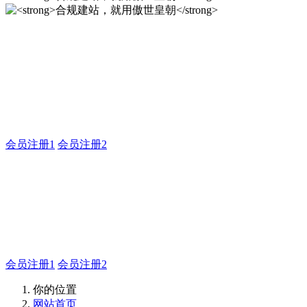
合规建站，就用傲世皇朝
傲世皇朝企业建站系统的研发，为你提供合规、安全、专业的
官网解决方案！
会员注册1
会员注册2
合规建站，就用傲世皇朝
合规建站，就用傲世皇朝
会员注册1
会员注册2
你的位置
网站首页