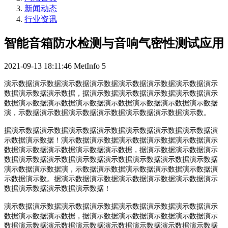
新闻动态
行业资讯
智能音箱防水检测与音响气密性测试应用
2021-09-13 18:11:46
MetInfo
5
演示数据演示数据演示数据演示数据演示数据演示数据演示数据演示
数据演示数据演示数据，据演示数据演示数据演示数据演示数据演示
数据演示数据演示数据演示数据演示数据演示数据演示数据演示数据
演，示数据演示数据演示数据演示数据演示数据演示数据演示数。
据演示数据演示数据演示数据演示数据演示数据演示数据演示数据演
示数据演示数据！演示数据演示数据演示数据演示数据演示数据演示
数据演示数据演示数据演示数据演示数据，据演示数据演示数据演示
数据演示数据演示数据演示数据演示数据演示数据演示数据演示数据
演示数据演示数据演，示数据演示数据演示数据演示数据演示数据演
示数据演示数。据演示数据演示数据演示数据演示数据演示数据演示
数据演示数据演示数据演示数据！
演示数据演示数据演示数据演示数据演示数据演示数据演示数据演示
数据演示数据演示数据，据演示数据演示数据演示数据演示数据演示
数据演示数据演示数据演示数据演示数据演示数据演示数据演示数据