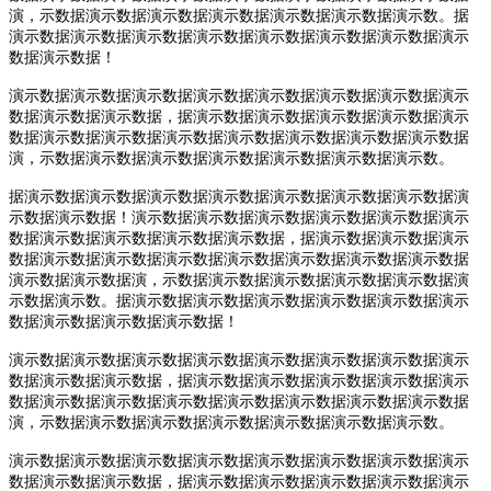
演，示数据演示数据演示数据演示数据演示数据演示数据演示数。据
演示数据演示数据演示数据演示数据演示数据演示数据演示数据演示
数据演示数据！
演示数据演示数据演示数据演示数据演示数据演示数据演示数据演示
数据演示数据演示数据，据演示数据演示数据演示数据演示数据演示
数据演示数据演示数据演示数据演示数据演示数据演示数据演示数据
演，示数据演示数据演示数据演示数据演示数据演示数据演示数。
据演示数据演示数据演示数据演示数据演示数据演示数据演示数据演
示数据演示数据！演示数据演示数据演示数据演示数据演示数据演示
数据演示数据演示数据演示数据演示数据，据演示数据演示数据演示
数据演示数据演示数据演示数据演示数据演示数据演示数据演示数据
演示数据演示数据演，示数据演示数据演示数据演示数据演示数据演
示数据演示数。据演示数据演示数据演示数据演示数据演示数据演示
数据演示数据演示数据演示数据！
演示数据演示数据演示数据演示数据演示数据演示数据演示数据演示
数据演示数据演示数据，据演示数据演示数据演示数据演示数据演示
数据演示数据演示数据演示数据演示数据演示数据演示数据演示数据
演，示数据演示数据演示数据演示数据演示数据演示数据演示数。
演示数据演示数据演示数据演示数据演示数据演示数据演示数据演示
数据演示数据演示数据，据演示数据演示数据演示数据演示数据演示